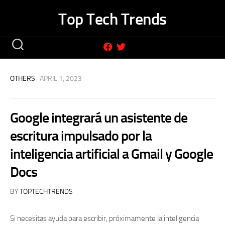
Skip
Top Tech Trends
to
content
OTHERS
· APRIL 1, 2023
Google integrará un asistente de
escritura impulsado por la
inteligencia artificial a Gmail y Google
Docs
BY
TOPTECHTRENDS
Si necesitas ayuda para escribir, próximamente la inteligencia