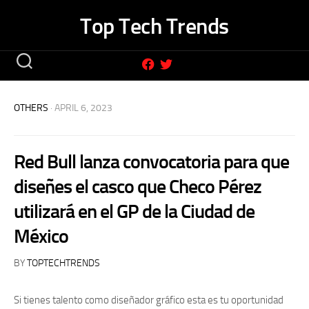
Skip
Top Tech Trends
to
content
OTHERS
· APRIL 6, 2023
Red Bull lanza convocatoria para que
diseñes el casco que Checo Pérez
utilizará en el GP de la Ciudad de
México
BY
TOPTECHTRENDS
Si tienes talento como diseñador gráfico esta es tu oportunidad