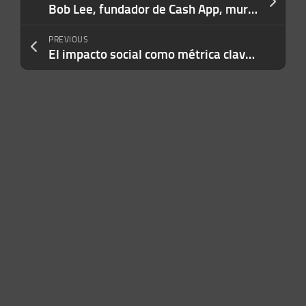
Bob Lee, fundador de Cash App, murió apuñalado este martes en San Francisco
PREVIOUS
El impacto social como métrica clave para determinar el éxito de una startup